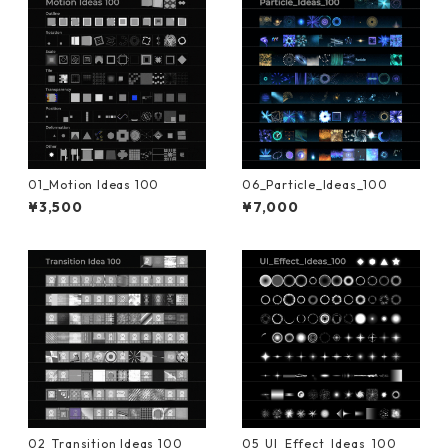
01_Motion Ideas 100
06_Particle_Ideas_100
¥3,500
¥7,000
02_Transition Ideas 100
05_UI_Effect_Ideas_100