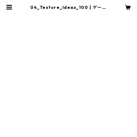
04_Texture_Ideas_100 | ゲーム
演出データ